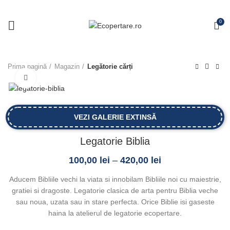
0
Prima pagină
Magazin
Legătorie cărți
Click to enlarge
VEZI GALERIE EXTINSĂ
Legatorie Biblia
100,00
lei
–
420,00
lei
Aducem Bibliile vechi la viata si innobilam Bibliile noi cu maiestrie,
gratiei si dragoste. Legatorie clasica de arta pentru Biblia veche
sau noua, uzata sau in stare perfecta. Orice Biblie isi gaseste
haina la atelierul de legatorie ecopertare.