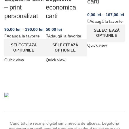
carti
– print
economica
personalizat
carti
0,00
lei
–
167,00
lei
Adaugă la favorite
95,00
lei
–
190,00
lei
50,00
lei
SELECTEAZĂ
OPȚIUNILE
Adaugă la favorite
Adaugă la favorite
SELECTEAZĂ
SELECTEAZĂ
Quick view
OPȚIUNILE
OPȚIUNILE
Quick view
Quick view
Când totul e rece și digital simți nevoia de altceva. Legătoria
ecopertare crează manual produse și cadouri unicat care vor