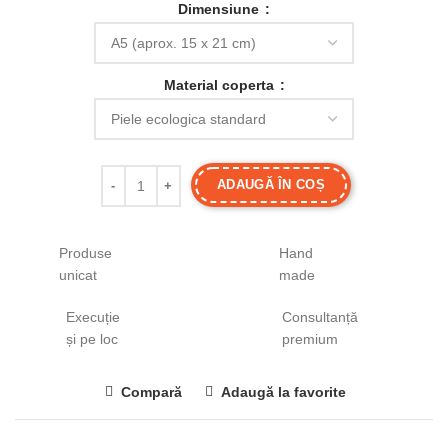
Dimensiune
Material coperta
ADAUGĂ ÎN COȘ
Produse
Hand
unicat
made
Execuție
Consultanță
și pe loc
premium
Compară
Adaugă la favorite